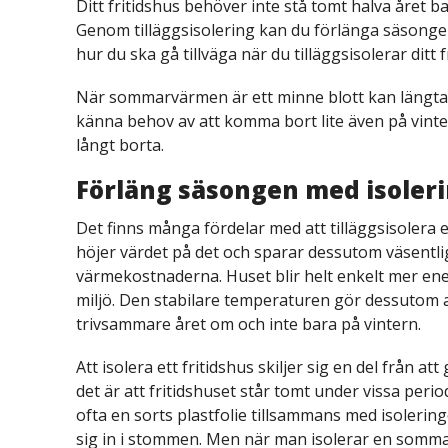
Ditt fritidshus behöver inte stå tomt halva året b
Genom tilläggsisolering kan du förlänga säsonge
hur du ska gå tillväga när du tilläggsisolerar ditt f
När sommarvärmen är ett minne blott kan längtan 
känna behov av att komma bort lite även på vinter
långt borta.
Förläng säsongen med isoler
Det finns många fördelar med att tilläggsisolera e
höjer värdet på det och sparar dessutom väsent
värmekostnaderna. Huset blir helt enkelt mer ene
miljö. Den stabilare temperaturen gör dessutom a
trivsammare året om och inte bara på vintern.
Att isolera ett fritidshus skiljer sig en del från a
det är att fritidshuset står tomt under vissa per
ofta en sorts plastfolie tillsammans med isolering
sig in i stommen. Men när man isolerar en sommar