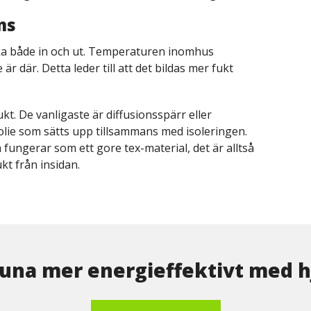
ms
n åka både in och ut. Temperaturen inomhus
är där. Detta leder till att det bildas mer fukt
fukt. De vanligaste är diffusionsspärr eller
olie som sätts upp tillsammans med isoleringen.
fungerar som ett gore tex-material, det är alltså
kt från insidan.
stuna mer energieffektivt med hj