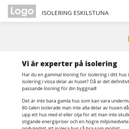
ISOLERING ESKILSTUNA
Vi är experter på isolering
Har du en gammal lösning för isolering i ditt hus 
isolering i vissa delar av huset? Då är det definitiv
passande lösning för din byggnad!
Det är inte bara gamla hus som kan vara undermål
80-talen isolerade man inte alla delar av husen då d
upp ett hus med el eller olja för att man inte sk
stigande energipriser och en högre miljömedvetenhe
nödvändigt att isolera hus så bra som möjligt.