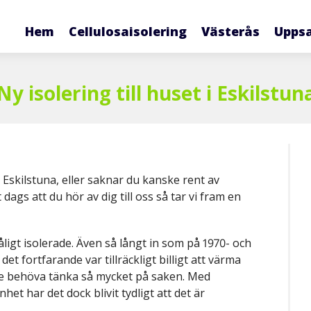
Hem
Cellulosaisolering
Västerås
Upps
Ny isolering till huset i Eskilstun
i Eskilstuna, eller saknar du kanske rent av
t dags att du hör av dig till oss så tar vi fram en
igt isolerade. Även så långt in som på 1970- och
et fortfarande var tillräckligt billigt att värma
ulle behöva tänka så mycket på saken. Med
t har det dock blivit tydligt att det är