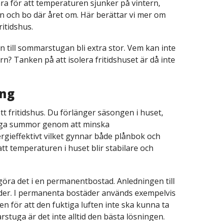
ara för att temperaturen sjunker på vintern,
n och bo där året om. Här berättar vi mer om
ritidshus.
till sommarstugan bli extra stor. Vem kan inte
n? Tanken på att isolera fritidshuset är då inte
ing
tt fritidshus. Du förlänger säsongen i huset,
liga summor genom att minska
rgieffektivt vilket gynnar både plånbok och
tt temperaturen i huset blir stabilare och
tt göra det i en permanentbostad. Anledningen till
ioder. I permanenta bostäder används exempelvis
en för att den fuktiga luften inte ska kunna ta
stuga är det inte alltid den bästa lösningen.