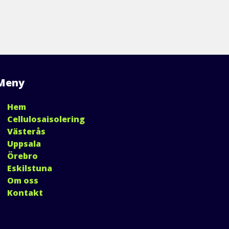
Meny
Hem
Cellulosaisolering
Västerås
Uppsala
Örebro
Eskilstuna
Om oss
Kontakt