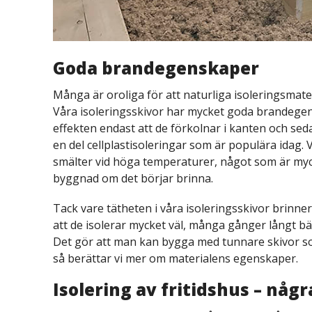
Goda brandegenskaper
Många är oroliga för att naturliga isoleringsmater
Våra isoleringsskivor har mycket goda brandegens
effekten endast att de förkolnar i kanten och se
en del cellplastisoleringar som är populära idag. 
smälter vid höga temperaturer, något som är myck
byggnad om det börjar brinna.
Tack vare tätheten i våra isoleringsskivor brinner
att de isolerar mycket väl, många gånger långt bät
Det gör att man kan bygga med tunnare skivor som 
så berättar vi mer om materialens egenskaper.
Isolering av fritidshus – någr